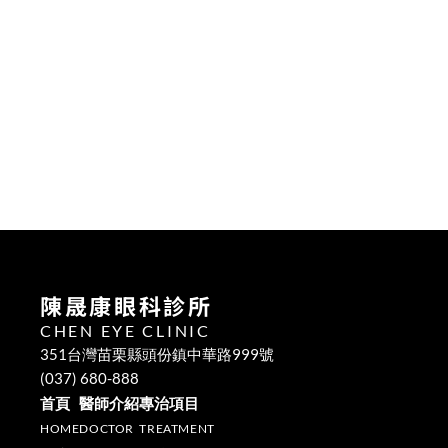
Dr. 陳晟康
Dr. 杜俊呈
Dr. 杜俊呈
五
Dr. 奚道鈞
Dr. 杜俊呈
輪值醫師
六
Dr. 奚道鈞
日
休診
休診
休診
陳晟康眼科診所
CHEN EYE CLINIC
351台灣苗栗縣頭份鎮中華路999號
(037) 680-888
首頁
醫師介紹
專治項目
HOME
DOCTOR
TREATMENT