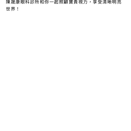
陳晟康眼科診所和你一起照顧寶貴視力，享受清晰明亮
世界！
RECENT POST
最近更新
2024年5月1日
白內障一定要等熟了才能開刀嗎？眼科醫師建議這樣判
斷治療時機
2024年5月1日
春天眼睛又紅又癢？眼科醫師解析過敏性結膜炎成因、
症狀與預防
2024年5月1日
眼睛乾、癢、一直想眨眼？從乾眼症成因到日常改善一
次看懂
2024年5月1日
30多歲眼睛就霧霧的？小心！白內障已經不是長輩專利
了！
2024年5月1日