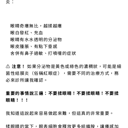
炎：
眼睛奇癢無比，越揉越癢
眼白發紅、充血
眼睛有水水透明的分泌物
眼皮腫脹、有點下垂感
合併有鼻子過敏、打噴嚏的症狀
⚠️ 
注意！
 如果分泌物是黃色或綠色的濃稠狀，可能是細
菌性結膜炎（俗稱紅眼症），需要不同的治療方式，務
必來診所讓我確認。
重要的事情說三遍：不要揉眼睛！不要揉眼睛！不要揉
眼睛！！！
我知道這說起來容易做起來難，但這真的非常重要。
揉眼睛的當下，眼表細胞會釋放更多組織胺，讓癢感加