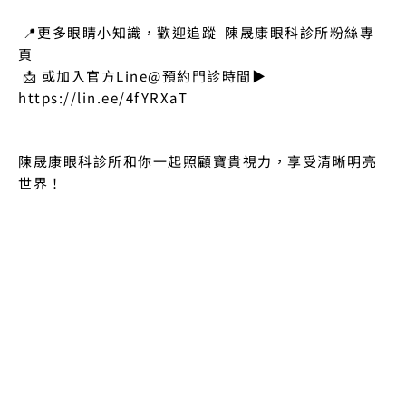
 📍更多眼睛小知識，歡迎追蹤  
陳晟康眼科診所粉絲專
頁
 📩 或加入官方Line@預約門診時間▶︎ 
https://lin.ee/4fYRXaT
陳晟康眼科診所和你一起照顧寶貴視力，享受清晰明亮
世界！
RECENT POST
最近更新
2024年5月1日
白內障一定要等熟了才能開刀嗎？眼科醫師建議這樣判
斷治療時機
2024年5月1日
春天眼睛又紅又癢？眼科醫師解析過敏性結膜炎成因、
症狀與預防
2024年5月1日