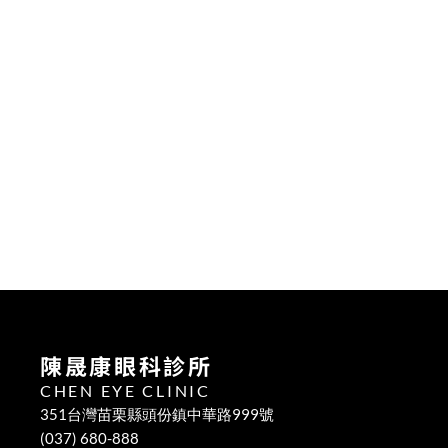
眼睛乾、癢、一直想眨眼？從乾眼症成因到日常改善一
次看懂
2024年5月1日
30多歲眼睛就霧霧的？小心！白內障已經不是長輩專利
了！
2024年5月1日
50+ 想重回年輕視力？認識飛秒白內障＋ARGOS DDM 
手術定位
陳晟康眼科診所
CHEN EYE CLINIC
351台灣苗栗縣頭份鎮中華路999號
(037) 680-888