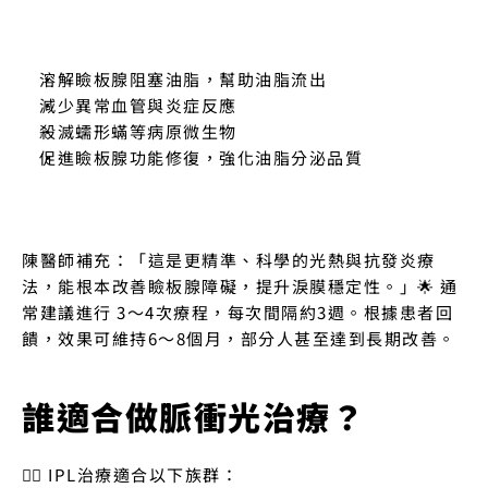
溶解瞼板腺阻塞油脂，幫助油脂流出
減少異常血管與炎症反應
殺滅蠕形蟎等病原微生物
促進瞼板腺功能修復，強化油脂分泌品質
陳醫師補充：「這是更精準、科學的光熱與抗發炎療
法，能根本改善瞼板腺障礙，提升淚膜穩定性。」🌟 通
常建議進行 3～4次療程，每次間隔約3週。根據患者回
饋，效果可維持6～8個月，部分人甚至達到長期改善。
誰適合做脈衝光治療？
👨‍⚕️ IPL治療適合以下族群：